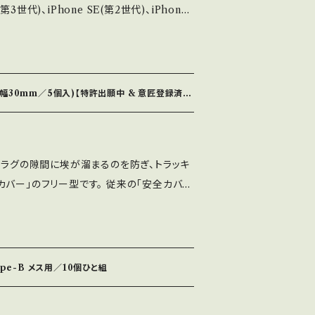
用になります。 システム条件はWindows10以
掲載写真と違う色になることもあります。 「P
スに合います。 手作業や電動などの動力を
ジョンのOSでは検証しない) 以下、参考ブロ
溶解しますので、高温環境で使用するには注意
す。 手帳型ケースの蓋の内側に貼り付けて
ttps://ateliertrigger.mac-in.ne
き) スマホ等の携帯機器の手帳型ケースに、
000001_patent/ ソフトの置き場所はどこでも
とにしています。 表面の平滑化、バリ取りやト
貼ったら、 閉じてポケットやかばんの中に入
ださい。 【内容物】 ・本体 ・足
の手でやって頂くことが前提となっておりま
幅30mm／5個入)【特許出願中 & 意匠登録済
と、いつのまにか画面がきれいになっている事
不要だというのであれば、そのままでもご利用
で組み立てます。 差し込むのは斜めの方で、
す。 仕上げ作業が必要だと感じる場合は、
め、 クリーナー部分と画面が細かく擦り合
 その時、隙間が大きすぎて固定されないこと
さい。 【送料について】 商品
プラグの隙間に埃が溜まるのを防ぎ、トラッキ
いう仕組みです。 逆に、ユーザーが移動した
み部分にマスキングテープを巻き付けて厚み
ます。 表示される送料は、1組のご購入の場
バー」のフリー型です。 従来の「安全カバ
も綺麗にはなりません。（￣◇￣;） その場合
うになります。 直角の方は、キーボードの下
度にご購入される場合は、メールかチャットで
制限を受けないので、ACアダプター等にも使
ースを閉じた状態で蓋を手で揉んでくださ
その際、安定しないようであれば、足の裏に広
証が不要な場合は、用意してある選択肢以外
さい。 キーボードによっては、差し込んだ足
えるかもしれません。 その際、ご購入者様の
らいなので、その上35mmまでの範囲で対応
料が
ります。 その場合、付属のスペーサーを反対
メールかチャットでご相談下さい。
うゴム状の材料を使っています。 色はお選び
料は、1枚のご購入の場合になります。 複数
ype-B メス用／10個ひと組
用ソフトをパソコンに
は、メールかチャットでご相談下さい。 追跡
をパソコンに繋いでください。 繋ぐ方法は、
凸部を段差の低い側に、斜めの凸部を段差の高
意してある選択肢以外のもっと安い発送方
 この装置側のコネクターはmini USBになり