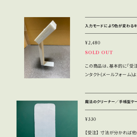
まして調整してください。 ※この商品は、基本的に受注生産とします。
購入希望の場合は、まずコ
します。 (まれに在庫があることもあります)
入力モードにより色が変わるキ
ースファンを二つ繋ぎ固定
ることは想定しておらず、外
¥2,480
【第28回 身近なヒント発明展
の冷却に使います) サイズ
SOLD OUT
個を使います。 (測定した
この商品は、基本的に「受注
せて作ってあります) ケー
ンタクト(メールフォーム)
い。 ねじ、ワッシャーなど
こともあります) 【概要】 『入力モードにより色が変わるキーボード』を
ル類は付属しません。別途
実現する照明装置です。 形
ん。お好みで別途ご用意ください。 【組み立て】 この商
キーボードは付属しません。
体と蓋が別体となっていま
魔法のクリーナー／手帳型ケース向
ドは見るのでその「色」に
は、電源ケーブルが切り欠
を減らすことができます。 
る仕様です。 ファンガード
(第2世代)、iPhone 8
¥330
げてあります。 https://yo
み立てている実演動画 https:
【受注】 寸法が分かれば
rwtSXk2 【必要なソフト】 この機器を動作させるには専用のソフトが
75OuGY_Y&t=5s 【材質】 「PLA+」というプラスチックを使用してい