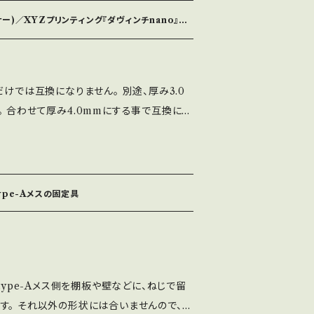
ー)／XYZプリンティング『ダヴィンチnano』向
換品になります。純正ではありません。 詳しく
参照してください。 https://mac-in.n
【利用シーン】 一部破れたプラ
だけでは互換になりません。 別途、厚み3.0
ておき、あとで使うなど、 複数のプラットフ
 合わせて厚み4.0mmにする事で互換にな
利です。 純正品より大幅に安価になっており
です。 互換品になります。純正ではありませ
りをしてありますが、ガラスは僅かな欠けでも
ありますので、参照してください。 https://
て】 他のルートでも
sDaVincinano 【利用シーン】 一部
タイミングによっては、表示される数量が確
ype-Aメスの固定具
ープを保存しておき、あとで使うなど、 複数の
。 ご要望があれば、随時増産しますので、日
仕様】 縦×横：約131.5×1
送料について】 商品代金と
 表示される送料は、1枚のご購入の場合にな
によっては、表示される数量が確保できない
ご購入される場合は、メールかチャットでご相
type-Aメス側を棚板や壁などに、ねじで留
があれば、随時増産しますので、日数はかかり
不要な場合は、用意してある選択肢以外のも
す。 それ以外の形状には合いませんので、ご
は別に送料
かもしれません。 その際、ご購入者様の自己