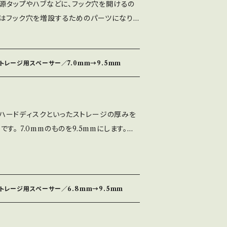
電源タップやハブなどに、フック穴を開けるの
すめします。 対象物の材質が想定できない
の手で行って頂く形式になります。 【在庫
品はフック穴を増設するためのパーツになり
ません。状況に合わせた両面テープをご利用
販売しているので、注文のタイミングによって
ります。側面からみた形がアルファベットの「I」
PLA、Tough PLA、PLA+のいずれかに
できない場合があります。 ご要望があれば、
びできません。 対象となる電源タップやハブ
はかかりますが追って在庫は増えます。 材質
cgi?hookholeL を参照してください。 径3.0〜
品をネジで留めるには、内部構造などを把握
ストレージ用スペーサー／7.0mm→9.5mm
があります。お選び頂けません。 【送料
固定することを想定しています。 それより太
危険がありますので、おすすめできません。
に送料がかかります。 表示される送料は、1
細いと安定しません。 ネジの頭は、「なべ」
類あるので1個から販売しますが、「L型」「I
す。 複数組を一度にご購入される場合は、メ
法を想定していますので、特殊な形状のもの
を一組で使用することを想定しています。1
さい。 追跡や保証が不要な場合は、用意して
SDやハードディスクといったストレージの厚みを
す。 この商品は、対象となる電源タップやハ
意ください。 この「L型」は重量を支える部
い発送方法が使えるかもしれません。 その
。 7.0mmのものを9.5mmにします。
り付けることを想定しています。強力な両面
」に比べ両面テープへの負荷が小さくなります
でよろしければ、メールかチャットでご相談
ーサーのみの販売になります。 両面テープは
めします。 対象物の材質が想定できないの
注意ください。 荷重検査・計算をしておりま
は、剥離紙を剥がした両面テープを含めた厚
せん。状況に合わせた両面テープをご利用く
手
ジ、ケース、微調整用のテープなどは付属して
PLA、Tough PLA、PLA+のいずれかにな
に提供することにしています。 表面の平滑
できません。 対象となる電源タップやハブな
どは、ご購入者様の手でやって頂くことが前提
ストレージ用スペーサー／6.8mm→9.5mm
の厚みは、最も
をネジで留めるには、内部構造などを把握し
、仕上げが一切不要だというのであれば、その
。多くの場合は、ネジ穴のところが最も厚いで
険がありますので、おすすめできません。 こ
にはしてあります。 仕上げ作業が必要だと