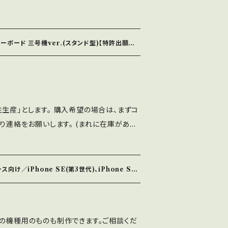
ンタクト(メールフォーム)より連絡をお願い
 【概要】 パソコン向けのケ
ーボード 三号機ver.(スタンド型)【特許出願中】
するためのフレームです。 パソコンに内蔵す
置きで使用します。 (外付けストレージなど
 一次審査合格】
は、80mm角×厚み10mmのケースファン2
ら11mmの厚みがありましたのでそれに合わ
生産」とします。 購入希望の場合は、まずコ
スファンは付属しません。別途ご用意くださ
より連絡をお願いします。 (まれに在庫がある
は付属しません。別途ご用意ください。 ケーブ
ご用意ください。 ファンガードは付属しませ
状はスタンド型(三号機タイプ)になります。
品は、フレーム本
 ブラインドタッチができなくても、キーボー
す。 フレームにケースファンを入れる際に
け／iPhone SE(第3世代)、iPhone SE
より、現在の入力モードが把握でき、入力ミス
きを通るようにします。 蓋をしてネジで留め
実際に動作させている動画をYouTubeに上
を表裏に入れることもできます。 ▽実際に組
utu.be/T4B0UzpHYp0?si=r422eROYl
//www.youtube.com/watch?v=v6F
他の機種用のものも制作できます。ご相談くだ