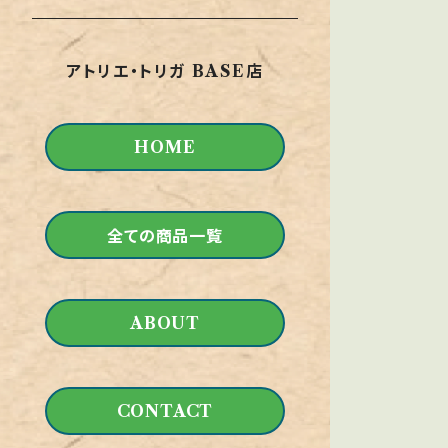
モックアップ
火災対策
用具
アトリエ・トリガ BASE店
サプライ品
HOME
全ての商品一覧
ABOUT
CONTACT