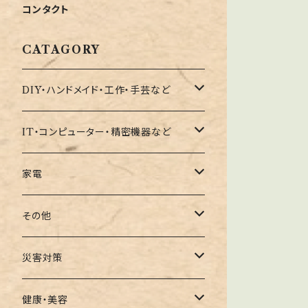
コンタクト
CATAGORY
DIY・ハンドメイド・工作・手芸など
器具・道具・治具など
IT・コンピューター・精密機器など
収納・整理など
コンピューター向けパーツ
家電
サプライ品
クリーナー関連
その他
周辺機器向けパーツ
サプライ品
撮影器具関連
災害対策
リングライト関連
スマートフォン
地震対策
健康・美容