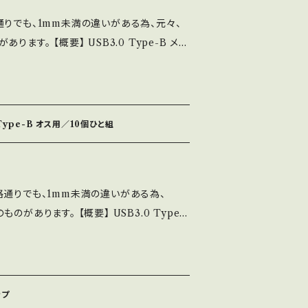
 ３）余分なはみ出しは普通のはさみで切って
。 その際、ご購入者様の自己責任でよろしけ
給されます。 USBケーブルは付属しませんの
通りでも、1mm未満の違いがある為、元々、
相談下さい。
ケーブルで繋いだあとで、専用ソフトを起動し
3.0 Type-B メス
ることにしています。 表面の平滑化、バリ取り
起動しても装置を認識できないのでご注意くだ
 (USB3.1 Gen1とも呼ぶ) 10個ひと組
者様の手でやって頂くことが前提となってお
数見つかると、使用するポートを訪ねられますの
様】 材質：「TPU」という
一切不要だというのであれば、そのままでもご
ください。 Arduinoがひとつしかなけれ
ます。 硬めのゴムのような柔らかさがありま
ります。 仕上げ作業が必要だと感じる場合
ん。自動的に認識します。 タイミングによっ
合があります。材質、色ともにお選び頂けませ
ってください。 【寸法誤差につい
Type-B オス用／10個ひと組
あります。その場合、再度専用ソフトを起動
すぎず、丁度良い接触抵抗になるようにしてあ
を添付してありますが、3Dプリンターの特性
に装着して確認してあります。 仕上げ：廉価
 ご了承の上、お買い求め下さい。 【在庫
いて、それが照明の色を制御しています。 正
業を省いています。表面の平滑化、面取り、
販売しているので、注文のタイミングによって
ET」ボタンを押してみてください。 【仕上
格通りでも、1mm未満の違いがある為、
で行って頂く形式になります。 【在庫に
できない場合があります。 ご要望があれば、
、仕上げの手間を省くことによって廉価に提供
概要】 USB3.0 Type-
売しているので、注文のタイミングによって
はかかりますが追って在庫は増えます。 材質
面の平滑化、バリ取りやトゲ取りなどは、ご購
なります。 (USB3.1 Gen1とも呼ぶ) 10
できない場合があります。 ご要望があれば、
があります。お選び頂けません。 【送料
とが前提となっております。 もし、仕上げが
はしません。 【仕様】 材質：「TP
はかかりますが追って在庫は増えます。 材質
に送料がかかります。 表示される送料は、
ば、そのままでもご利用頂ける状態にはし
種になります。 硬めのゴムのような柔らかさ
があります。お選び頂けません。 【送料
ます。 複数を一度にご購入される場合は、メ
が必要だと感じる場合は、ご満足のいく状態ま
異なる場合があります。材質、色ともにお選び
に送料がかかります。 表示される送料は、1
さい。 追跡や保証が不要な場合は、用意して
ップ
料が