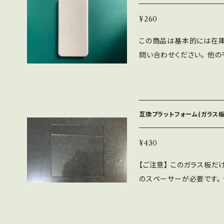
頂けません。 寸法：緩すぎ
組のご購入の場合になりま
ある選択肢以外のもっと安
かかります。 表示される送
にしてあり、1個1個を実際
ールかチャットでご相談下
際、ご購入者様の自己責任
¥260
を一度にご購入される場合
上げ：廉価に販売するため
ある選択肢以外のもっと安
下さい。 【登録番号】
や保証が不要な場合は、用
この商品は基本的には在庫
化、面取り、トゲ取りなど
際、ご購入者様の自己責任
法が使えるかもしれません
問い合わせください。 他の
す。 【在庫について】 他のルートでも販売しているので、注文のタイミン
下さい。
れば、メールかチャットでご
れに在庫があることもあります) 【概要】 本物ではなく
グによっては、表示される
合わせて作った簡易なモッ
があれば、随時増産します
ため、おおよそで作ってあ
ます。 材質や色は予告な
いてあります。 精巧なモッ
ん。 【送料について】 商品代金とは別に送料がかかります。 表示される
互換プラットフォーム(ガラス板
献します。 【使用例】 １）スマホポーチなどを作るときの寸法合わせに。
送料は、1組のご購入の場
２）買い替え時の大きさの違いを体感する
場合は、メールかチャット
¥430
たはPLA+、というプラス
は、用意してある選択肢以
【ご注意】 このガラス板だ
ません。 その際、ご購入
のスペーサーが必要です。
ットでご相談下さい。
ります。 僅かに、欠け、傷
ものは商品として出荷させ
すると、コスト高になってし