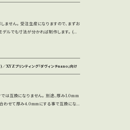
ず、きつすぎず、丁度良い接触抵抗になるよう
す。 複数組を一度にご購入される場合は、メ
い発送方法が使えるかもしれません。 その
料は、1組のご購入の場合になります。 複数
にコネクタに装着して確認してあります。 仕
さい。 追跡や保証が不要な場合は、用意して
でよろしければ、メールかチャットでご相談
は、メールかチャットでご相談下さい。 追跡
に仕上げ作業を省いています。表面の平滑
い発送方法が使えるかもしれません。 その
 意匠登録第１７８４３８６号
意してある選択肢以外のもっと安い発送方
しません。 受注生産になりますので、まずお
はご購入者様の手で行って頂く形式になりま
でよろしければ、メールかチャットでご相談
。 その際、ご購入者様の自己責任でよろしけ
モデルでも寸法が分かれば制作します。 (ま
相談下さい。
、本物の寸法に
数量が確保できない場合があります。 ご要望
クアップです。 曲線部の寸法が分からない
ので、日数はかかりますが追って在庫は増え
ります。 凹凸部の寸法が分からないため、省
く変更になることがあります。お選び頂けませ
クアップはもっと高いので、コストカットに貢
)／XYZプリンティング『ダヴィンチnano』向け
合になります。 複数組を一度にご購入される
ために。 【材質】 タフPLA、ま
でご相談下さい。 追跡や保証が不要な場合
チックの一種です。 色はお選びできません。
外のもっと安い発送方法が使えるかもしれ
けでは互換になりません。 別途、厚み1.0mm
者様の自己責任でよろしければ、メールかチャ
 合わせて厚み4.0mmにする事で互換にな
、曇りなどがある個体も、機能的に問題がない
て頂いています。 それらを不良品として廃棄
まい価格も高くなってしまうからです。 ご了