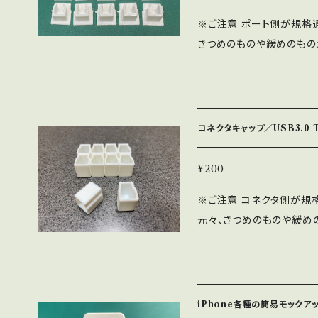
い側にします(画像参照)。
法が使えるかもしれません
ます。 電源もUSBから供
※ご注意 ポート側が規格
合わせられます。 【仕上げについて】 この商品は、仕上げの手間を省く
れば、メールかチャットでご
で、別途ご用意ください。 
きつめのものや緩めのものがあります。 【概要】 USB
ことによって廉価に提供す
ます。 先に専用ソフトを
用のポートキャップになります。
やトゲ取りなどは、ご購入
さい。 Arduinoが複
での販売になります。バラ売りはしません。 【仕
ります。 もし、仕上げが
で、適切なポートを選択して
プラスチックの一種になり
利用頂ける状態にはしてあ
ば、選択メッセージは出ませ
す。 色は写真と異なる場
は、ご満足のいく状態まで仕上げをや
コネクタキャップ／USB3.0 
ては認識に失敗することが
ん。 寸法：緩すぎず、きつ
て】 元データの寸法画像
しなおしてみてください。 【Arduino】 この機器は、内部に「Arduino」
り、1個1個を実際にポート
上、誤差が±1%程度あります。
¥200
というマイコンを内蔵して
に販売するために仕上げ作
について】 他のルートでも
常に動作しなくなったら「RES
※ご注意 コネクタ側が規
トゲ取りなどはご購入者様の手
は、表示される数量が確保
げについて】 この商品は
元々、きつめのものや緩めのものがあります。 【
ついて】 他のルートでも販
随時増産しますので、日数
することにしています。 表
B オス用のコネクタキャップに
は、表示される数量が確保
や色は予告なく変更になること
入者様の手でやって頂くこ
個ひと組での販売になります。バラ売り
随時増産しますので、日数
について】 商品代金とは別
一切不要だというのであれ
U」というプラスチックの一
や色は予告なく変更になること
一組のご購入の場合になり
てあります。 仕上げ作業
があります。 色は写真と
について】 商品代金とは別
ールかチャットでご相談下
iPhone各種の簡易モックア
で仕上げをやってください。 【送料について】 商品代金とは別に送