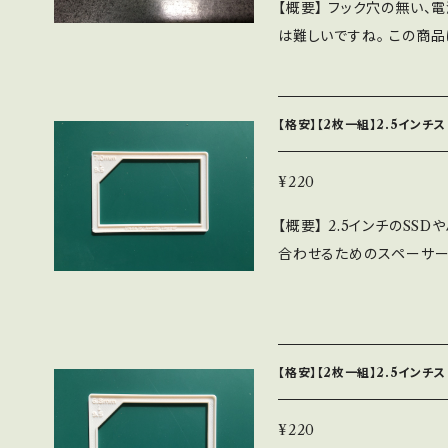
【概要】 フック穴の無い、
面テープを使うことをおす
り、トゲ取りなどはご購入者様
は難しいですね。 この商
ので、両面テープは付属し
について】 他のルートでも
ます。 こちらは「I型」にな
ください。 この商品の材質は、
は、表示される数量が確保
の文字に似ています。 【仕様】 詳しくは添付の画像と説明ページ http
なります。 材質と色はお選
随時増産しますので、日数
s://mac-in.net/a/r.
などに穴を空けて、この商
【格安】【2枚一組】2.5インチ
や色は予告なく変更になること
3.1mmのネジで壁などに
しないとショートや火災の
について】 商品代金とは別
いと入りませんし、それより
この商品は形状の違いで2種
¥220
組のご購入の場合になりま
か「トラス」の標準型の寸
型」のいずれかで、2個以上
ールかチャットでご相談下
【概要】 2.5インチのS
は合わない可能性がありま
個では安定しませんのでご注
ある選択肢以外のもっと安
合わせるためのスペーサーです
ブなどに、両面テープで貼
分がありますので、「I型
際、ご購入者様の自己責任
【内容】 この商品は、スペ
テープを使うことをおすす
が、大重量による破損にご
下さい。
貼り付けてあります。寸法
で、両面テープは付属しま
せんので、数値は不明です。 【仕上げについて】 この商品は、仕上げの
みになります。 ストレー
ださい。 この商品の材質は、
間を省くことによって廉価
いません。 【仕様】 剥離紙を剥がした状態で、両面テープを含めた厚み
ります。 材質と色はお選び
化、バリ取りやトゲ取りな
【格安】【2枚一組】2.5インチ
が、2.5mm 許容誤差：±0.2mm 【ご注意】 ストレージ
どに穴を空けて、この商品
となっております。 もし
厚い部分で測ってください
ないとショートや火災の危
ままでもご利用頂ける状態
¥220