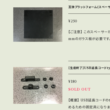
承ください。 【概要】 「XYZプリンティング」の『ダヴィンチnano』向けの
互換プラットフォーム(スペーサ
プラットフォームです。 互
は、ブログで綴ってありますので、
け
¥250
et/a/r.cgi?PlatformsDaVincinano 
【ご注意】 このスペーサー
ットフォームテープを保存し
mmのガラス板が必要です。
ォームを使い分けるのに便
ります。 【概要】 「XYZプリンティング」の『ダヴィンチnano』向けのプラ
ます。 【仕様】 縦×横：約131.5×131.5mm 厚み：約3.0mm 【仕上げにつ
ットフォーム(スペーサー)
いて】 この商品は、面取
ん。 詳しくは、ブログで綴って
怪我をしやすいのでご注意ください。 【在庫につい
mac-in.net/a/r.cgi?Platform
販売しているので、注文の
【生産終了】USB延長コードt
破れたプラットフォームテ
保できない場合があります
プラットフォームを使い分けるのに便利です。 【
数はかかりますが追って在庫は増えます。 【
¥180
31.5mm 厚み：約1.0mm 【在庫について】 他のルートでも販売してい
は別に送料がかかります。
SOLD OUT
るので、注文のタイミング
ります。 複数枚を一度に
【概要】 USB延長コードの
場合があります。 ご要望
談下さい。 追跡や保証が
めるための固定具になりま
ますが追って在庫は増えます。 【送料について】 商品代金と
っと安い発送方法が使える