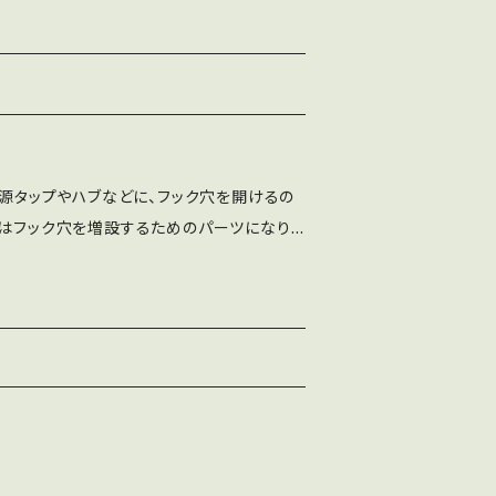
送料は、1枚のご購入の場合になります。 複
ルかチャットでご相談下さい。
スペーサー×4（厚み2.5mm） 以上、6点のセ
場合は、メールかチャットでご相談下さい。
属しません。別途ご用意ください。 延長コード
、用意してある選択肢以外のもっと安い発
直径4.0mmのものを別途ご用意ください。
せん。 その際、ご購入者様の自己責任でよ
〜2.5mm、トラス頭をお勧めします。 種類
ットでご相談下さい。
どちらでも構いません。 同梱のスペーサーを使
電源タップやハブなどに、フック穴を開けるの
m以上がよいでしょう。 大抵の延長コードは
品はフック穴を増設するためのパーツになり
ため、同梱のスペーサーを使うと丁度よい寸
なります。側面からみた形がアルファベットの
りますが、合わない場合はスペーサーを別
。 コード直径4.0mm用になります。径の違
/r.cgi?hookholeL を参照してください。 径3.
ご注意ください。 コード直径4.0mmの一
どに固定することを想定しています。 それより
ム)シリーズ https://amzn.to/3rCONX
り細いと安定しません。 ネジの頭は、「な
の寸法を想定していますので、特殊な形状のも
になります。 プラスチックの一種です。 材質、
ます。 この商品は、対象となる電源タップや
があります。お選び頂けません。 仕上げ：廉
貼り付けることを想定しています。強力な両
作業を省いています。表面の平滑化、面取