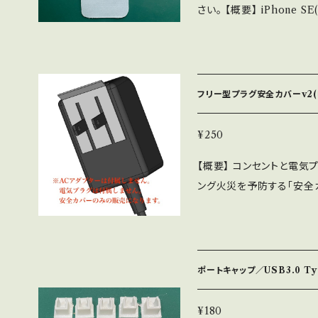
さい。 【概要】 iPhone SE(第3世代)、iPhone SE(第2世代)、iPhone
必要です。 Windows専
ます。 お色は選べません。
8のいずれかの手帳型ケー
上です。 (それ未満のバー
LA+」はおよそ200℃で
必要としないクリーナーで
グからダウンロードしてください。 h
が必要です。 【仕上げについて】 この商品は、仕上げの手間を省くこと
使用します。(粘着テープ付
t/2024/07/13/ppcd
によって廉価に提供するこ
この『無動力クリーナー』を
構いません。使いやすい場所に配置してく
ゲ取りなどは、ご購入者様
フリー型プラグ安全カバーv2(
れておくだけです。 する
・スペーサー 【組み立て】 この商品は、本体と足が別体となっています。
す。 もし、仕上げが一切
に気付くでしょう。 【原理】 ユーザーが移動したり動いたりすると、ケー
本体の隙間に足を差し込ん
頂ける状態にはしてありま
み】
¥250
スに揉まれる力がかかるた
直角の方ではありません。
ご満足のいく状態まで仕上げをやってくだ
【概要】 コンセントと電気
わされて綺麗に保たれると
がありますが、足の差し込
代金とは別に送料がかかり
ング火災を予防する「安全カ
り動いたりしないと、ちっと
を調整すれば固定できるよ
合になります。 複数を一
ー」と違い、大きさや形に
は仕方ないので、手帳型ケ
に差し入れてください。 
ご相談下さい。 追跡や保
えます。 【仕様】 内容量：5個入り 幅30mm 高さ40mm (電気プラグの
い。 【参考ブログ】 https://ateliertrigger.mac-in.net/2024/03/0
面積の板を張り付けてくだ
のもっと安い発送方法が使
差し込み極高さが5mmく
5/pspc000001_patent/ 【送料について】 商品代金とは別に送
の厚みでガタつくことがあ
自己責任でよろしければ、
します) 材質はTPUとい
かかります。 表示される送
ポートキャップ／USB3.0 T
側に敷いて高さを合わせてください。 【使い方】 専
できません。 【使用方法】 １）コンセントと電気プラグの間に挟むだけで
を一度にご購入される場合
入れたら、まず先にこの装置
す。 ２）向きは、直角の
や保証が不要な場合は、用
¥180
USB2.0以上になります。