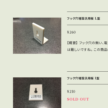
注意ください。 【内容物と仕様】 ・端子側サドル×1 ・コード側サドル×1
がかかります。 表示される
責任でよろしければ、メー
（コード直径4.0mm用） ・
数枚を一度にご購入される
ットになります。 ねじは付
追跡や保証が不要な場合は
フック穴増設汎用板 L型
本体も付属しません。コード
送方法が使えるかもしれま
使用するねじは、ねじ径2.0
ろしければ、メールかチャ
¥260
は、木ねじ、タッピングの
【概要】 フック穴の無い、
う場合、ねじの長さは12m
は難しいですね。 この商
USBの規格でできている
ます。 こちらは「L型」に
法になるように計算してあ
「L」の文字に似ています。 【仕様】 詳しくは添付の画像と説明ページ h
途交換して調整してください
ttps://mac-in.net/a
うコードには合いませんので
0〜3.1mmのネジで壁な
例：エレコム USB3-EX(スリ
フック穴増設汎用板 I型
太いと入りませんし、それよ
T 【設置方法】 参考ページを準備中です。 【仕様】 材質：「タフPLA」「P
べ」か「トラス」の標準型
LA」「PETG」のいずれか
¥210
のは合わない可能性があり
色ともに写真と異なる場合
SOLD OUT
ハブなどに、両面テープで
価に販売するために仕上げ