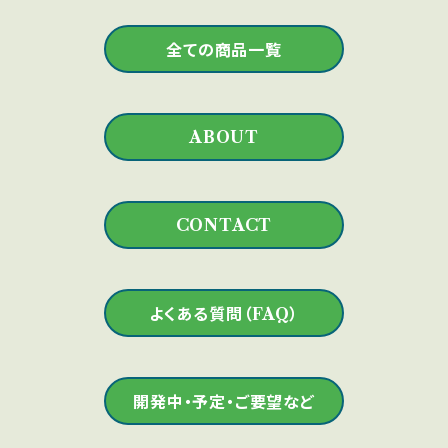
と安い発送方法が使えるかもしれません。 その
ります。 表示される送料は、1組のご購入の場合
ているので、注文のタイミングによっては、表示さ
際、ご購入者様の自己責任でよろしければ、メー
になります。 複数組を一度にご購入される場合
全ての商品一覧
れる数量が確保できない場合があります。 ご要
ルかチャットでご相談下さい。 【登録番号】 意匠
は、メールかチャットでご相談下さい。 追跡や保
望があれば、随時増産しますので、日数はかかり
登録第１７８４３８６号
証が不要な場合は、用意してある選択肢以外の
ますが追って在庫は増えます。 材質や色は予告
もっと安い発送方法が使えるかもしれません。
なく変更になることがあります。お選び頂けませ
ABOUT
その際、ご購入者様の自己責任でよろしければ、
ん。 【送料について】 商品代金とは別に送料が
メールかチャットでご相談下さい。
かかります。 表示される送料は、1組のご購入の
場合になります。 複数組を一度にご購入される
CONTACT
場合は、メールかチャットでご相談下さい。 追跡
や保証が不要な場合は、用意してある選択肢以
外のもっと安い発送方法が使えるかもしれませ
よくある質問（FAQ）
ん。 その際、ご購入者様の自己責任でよろしけれ
ば、メールかチャットでご相談下さい。
開発中・予定・ご要望など