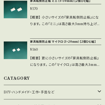
家具転倒防止板 ミニ（5×30mm）【2個ひと組】
アダプター等にも使えます。 【仕様】 内容量：5個
¥170
入り 幅30mm 高さ40mm (電気プラグの差し
込み極高さが5mmくらいなので、その上35mm
【概要】 小さいサイズの『家具転倒防止板』にな
までの範囲で対応します) 材質はTPUというゴ
ります。 この「ミニ」は高さ最大5mm持ち上げま
ム状の材料を使っています。 色はお選びできま
す。差し込み長さ30mmしかありません。 2個ひ
せん。 【使用方法】 １）コンセントと電気プラグの
と組での販売になります。左右の区別はありませ
家具転倒防止板 マイクロ（3×20mm）【2個ひと組】
間に挟むだけです。 ２）向きは、直角の凸部を段
ん。 ※保証や保険などは付随していません。
差の低い側に、斜めの凸部を段差の高い側にし
¥160
【仕様】 材質は、ポリカーボネートです。 色は写
ます(画像参照)。 ３）余分なはみ出しは普通の
真と違うことがあり、お選びできません。 【使い
【概要】 更に小さいサイズの『家具転倒防止板』
はさみで切って合わせられます。 【仕上げについ
方】 他の『家具転倒防止板』と同様、家具などの
になります。 この「マイクロ」は高さ最大3mm持
て】 この商品は、仕上げの手間を省くことによっ
左右角と床の間にに1個ずつ差し込みます。 フロ
ち上げます。差し込み長さ20mmしかありませ
て廉価に提供することにしています。 表面の平
ーリングなど、床の傷がご心配な場合は、 更に
ん。 2個ひと組での販売になります。左右の区別
CATAGORY
滑化、バリ取りやトゲ取りなどは、ご購入者様の
床と『家具転倒防止板』の間に段ボールかフェル
はありません。 ※保証や保険などは付随してい
手でやって頂くことが前提となっております。 も
トなどの切れ端を挟んで下さい。 【仕上げについ
ません。 【仕様】 材質は、ポリカーボネートです。
DIY・ハンドメイド・工作・手芸など
し、仕上げが一切不要だというのであれば、その
て】 この商品は、仕上げの手間を省くことによっ
色は写真と違うことがあり、お選びできません。
ままでもご利用頂ける状態にはしてあります。
て廉価に提供することにしています。 表面の平
【使い方】 他の『家具転倒防止板』と同様、家具