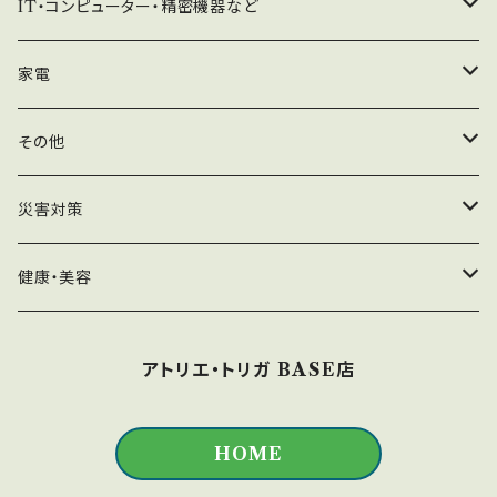
器具・道具・治具など
IT・コンピューター・精密機器など
仕上げ作業が必要だと感じる場合は、ご満足の
滑化、バリ取りやトゲ取りなどは、ご購入者様の
などの左右角と床の間にに1個ずつ差し込みま
いく状態まで仕上げをやってください。 【寸法誤
手でやって頂くことが前提となっております。 も
す。 フローリングなど、床の傷がご心配な場合
収納・整理など
コンピューター向けパーツ
家電
差について】 元データの寸法画像を添付してあ
し、仕上げが一切不要だというのであれば、その
は、 更に床と『家具転倒防止板』の間に段ボール
りますが、3Dプリンターの特性上、誤差が±1%程
ままでもご利用頂ける状態にはしてあります。
かフェルトなどの切れ端を挟んで下さい。 【仕上
度あります。 ご了承の上、お買い求め下さい。
サプライ品
クリーナー関連
その他
仕上げ作業が必要だと感じる場合は、ご満足の
げについて】 この商品は、仕上げの手間を省くこ
【在庫について】 他のルートでも販売しているの
いく状態まで仕上げをやってください。 【寸法誤
とによって廉価に提供することにしています。 表
で、注文のタイミングによっては、表示される数
差について】 元データの寸法画像を添付してあ
周辺機器向けパーツ
サプライ品
撮影器具関連
災害対策
面の平滑化、バリ取りやトゲ取りなどは、ご購入
量が確保できない場合があります。 ご要望があ
りますが、3Dプリンターの特性上、誤差が±1%程
者様の手でやって頂くことが前提となっておりま
れば、随時増産しますので、日数はかかりますが
度あります。 ご了承の上、お買い求め下さい。
リングライト関連
す。 もし、仕上げが一切不要だというのであれ
スマートフォン
地震対策
健康・美容
追って在庫は増えます。 材質や色は予告なく変
【在庫について】 他のルートでも販売しているの
ば、そのままでもご利用頂ける状態にはしてあり
更になることがあります。お選び頂けません。
で、注文のタイミングによっては、表示される数
ます。 仕上げ作業が必要だと感じる場合は、ご
モックアップ
火災対策
用具
【送料について】 商品代金とは別に送料がかか
量が確保できない場合があります。 ご要望があ
アトリエ・トリガ BASE店
満足のいく状態まで仕上げをやってください。
ります。 表示される送料は、一組のご購入の場合
れば、随時増産しますので、日数はかかりますが
【寸法誤差について】 元データの寸法画像を添
サプライ品
になります。 複数を一度にご購入される場合は、
追って在庫は増えます。 材質や色は予告なく変
付してありますが、3Dプリンターの特性上、誤差
メールかチャットでご相談下さい。 追跡や保証が
HOME
更になることがあります。お選び頂けません。
が±1%程度あります。 ご了承の上、お買い求め
不要な場合は、用意してある選択肢以外のもっ
【送料について】 商品代金とは別に送料がかか
下さい。 【在庫について】 他のルートでも販売し