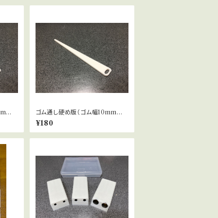
mm向
ゴム通し硬め版（ゴム幅10mm向
け／パジャマゴムなどに）
¥180