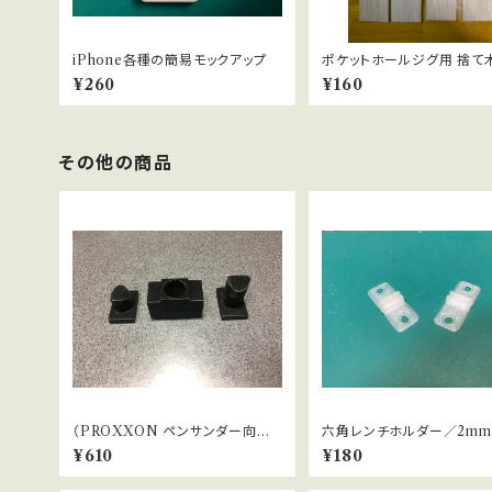
iPhone各種の簡易モックアップ
ポケットホールジグ用 捨て木
枚
¥260
¥160
その他の商品
（PROXXON ペンサンダー向け）
六角レンチホルダー／2mm
ペーパー切り出し器ver.4.2／丸
個ひと組】
¥610
¥180
形状