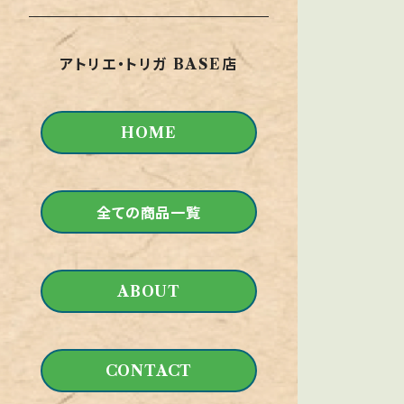
モックアップ
火災対策
用具
アトリエ・トリガ BASE店
サプライ品
HOME
全ての商品一覧
ABOUT
CONTACT