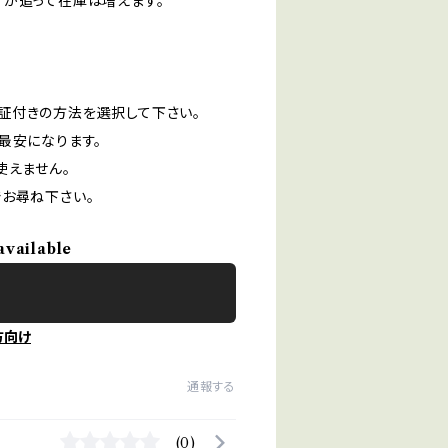
すが追って在庫は増えます。
証付きの方法を選択して下さい。
最安になります。
使えません。
お尋ね下さい。
available
方向け
通報する
(0)