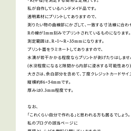
「R(半径)を測定する簡易な定規」です。
私が自作しているハンドメイド品です。
透明素材にプリントしてありますので、
測りたい物の曲線部にかざして、一致する寸法線に合わ
Rの線が1mm刻みでプリントされているものになります。
測定範囲は、R=1～R=35mmになります。
プリント面をラミネートしてありますので、
水滴が若干かかる程度ならプリントが剥げたりはしませ
(水没程度になると隙間から内部に浸水する可能性あり
大きさは、余白部分を含めて、丁度クレジットカードサイ
縦横約86×54mmです。
厚みは0.3mm程度です。
なお、
「これくらい自分で作れる」と思われる方も居るでしょう。
私のブログの該当ページに