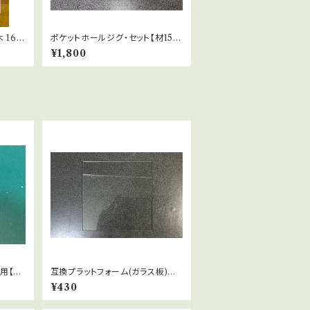
 16
ポケットホールジグ・セット【材15×
40mm用】(ケース付き)(ドリル刃
¥1,800
は別売り)
用【2
互換プラットフォーム(ガラス板)／
XYZプリンティング『ダヴィンチna
¥430
no』向け