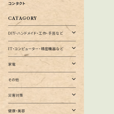
コンタクト
CATAGORY
DIY・ハンドメイド・工作・手芸など
器具・道具・治具など
IT・コンピューター・精密機器など
収納・整理など
コンピューター向けパーツ
家電
サプライ品
クリーナー関連
その他
周辺機器向けパーツ
サプライ品
撮影器具関連
災害対策
リングライト関連
スマートフォン
地震対策
健康・美容