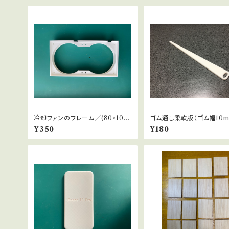
冷却ファンのフレーム／(80×10m
ゴム通し柔軟版（ゴム幅10
m ×2個)向け
け／パジャマゴムなどに）
¥350
¥180