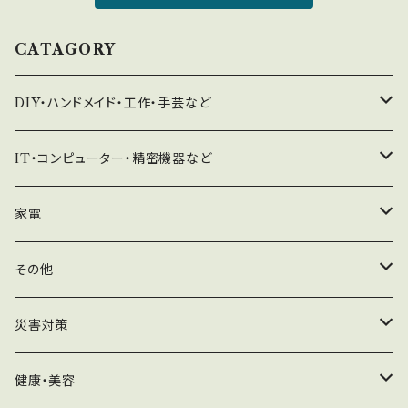
CATAGORY
DIY・ハンドメイド・工作・手芸など
器具・道具・治具など
IT・コンピューター・精密機器など
収納・整理など
コンピューター向けパーツ
家電
サプライ品
クリーナー関連
その他
周辺機器向けパーツ
サプライ品
撮影器具関連
災害対策
リングライト関連
スマートフォン
地震対策
健康・美容