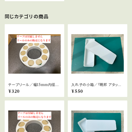
同じカテゴリの商品
テープリール／幅15mm内径76
入れ子の小箱／「明邦 アタッシ
mm外径130mm用
ェケース B5」向け／深さ25mm
¥320
¥550
版