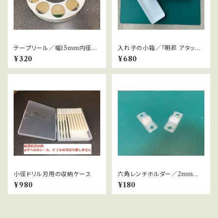
テープリール／幅15mm内径76
入れ子の小箱／「明邦 アタッシ
mm外径135mm用
ェケース B5」向け／深さ30m
¥320
¥680
m版
小径ドリル刃用の収納ケース
六角レンチホルダー／2mm用
【2個ひと組】
¥980
¥180