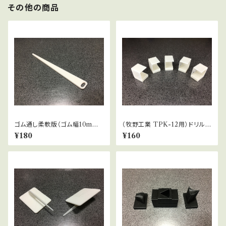
その他の商品
ゴム通し柔軟版（ゴム幅10mm
（牧野工業 TPK-12用）ドリル刃
向け／パジャマゴムなどに）
ケースのラベル・ベース v2
¥180
¥160