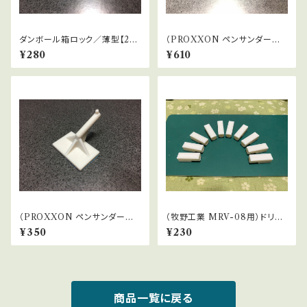
ダンボール箱ロック／薄型【2個
（PROXXON ペンサンダー向
ひと組】
け）ペーパー切り出し器ver.4.2
¥280
¥610
／三角形状
（PROXXON ペンサンダー向
（牧野工業 MRV-08用）ドリル
け）アーバー中型／四角形状
刃ケースのラベル・ベース v2
¥350
¥230
商品一覧に戻る